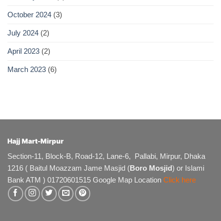
October 2024
(3)
July 2024
(2)
April 2023
(2)
March 2023
(6)
Hajj Mart-Mirpur
Section-11, Block-B, Road-12, Lane-6, Pallabi, Mirpur, Dhaka
1216 ( Baitul Moazzam Jame Masjid (
Boro Mosjid
) or Islami
Bank ATM ) 01720601515 Google Map Location
Click here