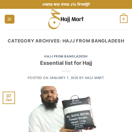
Skip
ওমরাহর জন্য থাকছে ৫% ডিসকাউন্ট
to
content
0
CATEGORY ARCHIVES:
HAJJ FROM BANGLADESH
HAJJ FROM BANGLADESH
Essential list for Hajj
POSTED ON
JANUARY 7, 2026
BY
HAJJ MART
07
Jan