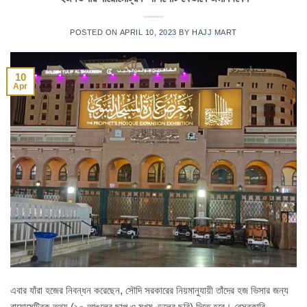
POSTED ON
APRIL 10, 2023
BY
HAJJ MART
10
Apr
এবার যাঁরা হজের নিবন্ধন করেছেন, সৌদি সরকারের নিয়মানুযায়ী তাঁদের হজ ভিসার জন্য
বায়োমেট্রিক তথ্য (১০ আঙুলের ছাপ ও মুখমণ্ডলের ছবি) দিতে হবে। বেসরকারি