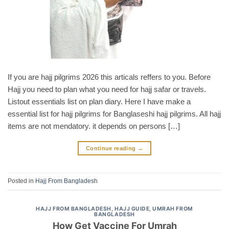
If you are hajj pilgrims 2026 this articals reffers to you. Before
Hajj you need to plan what you need for hajj safar or travels.
Listout essentials list on plan diary. Here I have make a
essential list for hajj pilgrims for Banglaseshi hajj pilgrims. All hajj
items are not mendatory. it depends on persons […]
Continue reading
→
Posted in
Hajj From Bangladesh
HAJJ FROM BANGLADESH
,
HAJJ GUIDE
,
UMRAH FROM
BANGLADESH
How Get Vaccine For Umrah