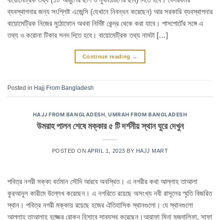
ব্যবস্থাপনার জন্য সংশ্লিষ্ট এজেন্সি (যেখানে নিবন্ধন করেছেন) আর সরকারি ব্যবস্থাপনার
বায়োমেট্রিক নিজের মুঠোফোন অথবা নির্দিষ্ট কেন্দ্র থেকে করা যাবে। পাসপোর্টের সঙ্গে এ
তথ্য ও করোনা টিকার সনদ দিতে হবে। বায়োমেট্রিক তথ্য নামটা […]
Continue reading
→
Posted in
Hajj From Bangladesh
HAJJ FROM BANGLADESH
,
UMRAH FROM BANGLADESH
উমরাহ পালন শেষে মক্কার ৫ টি দর্শনীয় স্থান ঘুরে দেখুন
POSTED ON
APRIL 1, 2023
BY
HAJJ MART
পবিত্র নগরী মক্কা বর্তমান সৌদি আরবে অবস্থিত। এ নগরীর কথা আল্লাহ তাআলা
কুরআনুল কারীমে উল্লেখ করেছেন। এ নগরিতে রয়েছে অসংখ্য নবী রাসূলের স্মৃতি বিজরিত
স্থান। পবিত্র নগরী মক্কায় রয়েছে হজের ঐতিহাসিক স্থানগুলো। যে স্থানগুলো
আল্লাহ তাআলাহ হজ্জের রোকন হিসাবে সাব্যস্থ করেছেন।আরাফা মিনা মুজদালিফা, সাফা