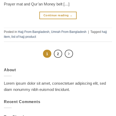
Prayer mat and Qur’an Money belt […]
Continue reading
→
Posted in
Hajj From Bangladesh
,
Umrah From Bangladesh
|
Tagged
hajj
item
,
list of hajj product
1
2
About
Lorem ipsum dolor sit amet, consectetuer adipiscing elit, sed
diam nonummy nibh euismod tincidunt.
Recent Comments