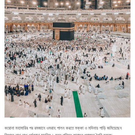
করোনা মহামারির পর রমজানে ওমরাহ পালন করতে মক্কা ও মদিনায় পাড়ি জমিয়েছেন