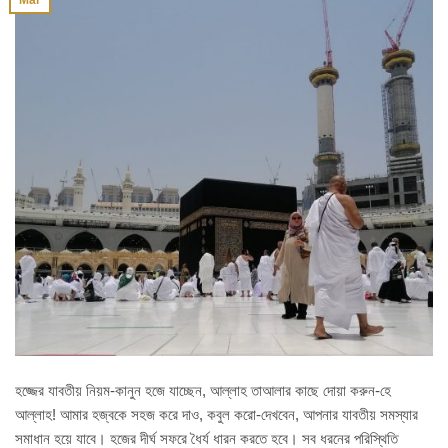
হজ্জের যাবতীয় নিয়ম-কানুন হজে যাচ্ছেন, আল্লাহ তাআলার কাছে দোয়া করুন-হে
আল্লাহ! আমার হজ্বকে সহজ করে দাও, কবুল করো-দেখবেন, আপনার যাবতীয় সমস্যার
সমাধান হয়ে যাবে। হজের দীর্ঘ সফরে ধৈর্য ধারন করতে হবে। সব ধরনের পরিস্থিতি