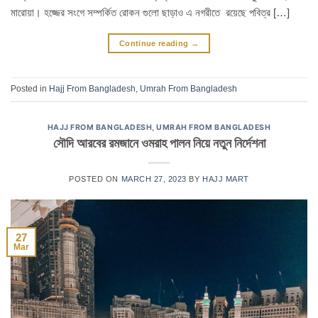
মারোয়া। হজ্জের সংগে সম্পর্কিত রোকন গুলো ছাড়াও এ নগরীতে রয়েছে পবিত্র […]
Continue reading
→
Posted in
Hajj From Bangladesh
,
Umrah From Bangladesh
HAJJ FROM BANGLADESH
,
UMRAH FROM BANGLADESH
সৌদি আরবের রমজানে ওমরাহ পালন নিয়ে নতুন নির্দেশনা
POSTED ON
MARCH 27, 2023
BY
HAJJ MART
27
Mar