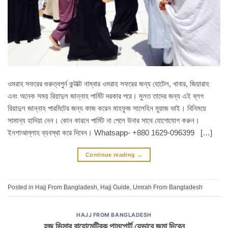
ওমরাহ সফরের গুরুত্বপুর্ন কন্টাক্ট নাম্বার ওমরাহ সফরের জন্য হোটেল, খাবার, জিয়ারাহ
এবং অনেক সময় রিয়াদুল জান্নাহ পার্মিট দরকার পরে। মুলত তাদের জন্য এই ব্লগ
রিয়াদুল জান্নাহ পারমিটের জন্য কাজ করেন মাহফুজ সালেহিন মুয়াজ ভাই। বিনিময়ে
সামান্য হাদিয়া নেন। কোন কারনে পার্মিট না পেলে উনার সাথে যোগোযোগ করুন।
ইনশাআল্লাহ ব্যবস্থা করে দিবেন। Whatsapp- +880 1629-096399 […]
Continue reading
→
Posted in
Hajj From Bangladesh
,
Hajj Guide
,
Umrah From Bangladesh
HAJJ FROM BANGLADESH
হজ ভিসার বায়োমেট্রিক পাসপোর্ট যেভাবে জমা দিবেন