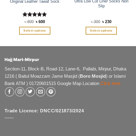
Ultra Low Cut Liner Socks Non
Original Leather Tawaf Sock
Slip
Rated
Original
5
Current
Original
Current
৳
800
৳
600
৳
300
৳
230
price
price
price
price
out of 5
was:
is:
was:
is:
Select options
Select options
৳ 800.
৳ 600.
৳ 300.
৳ 230.
This
This
product
product
has
has
multiple
multiple
Hajj Mart-Mirpur
variants.
variants.
The
The
Section-11, Block-B, Road-12, Lane-6, Pallabi, Mirpur, Dhaka
options
options
1216 ( Baitul Moazzam Jame Masjid (
Boro Mosjid
) or Islami
may
may
Bank ATM ) 01720601515 Google Map Location
Click here
be
be
chosen
chosen
on
on
the
the
product
product
Trade Licence: DNCC/021873/2024
page
page