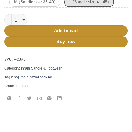
M (Sandle size 35-40)
L (Sandle size 41-45)
Tawaf Socks For Hajj Umrah Moja quantity
Add to cart
Buy now
SKU:
MOJAL
Category:
Ihram Sandle & Footwear
Tags:
hajj moja
,
tawaf sock bd
Brand:
Hajjmart