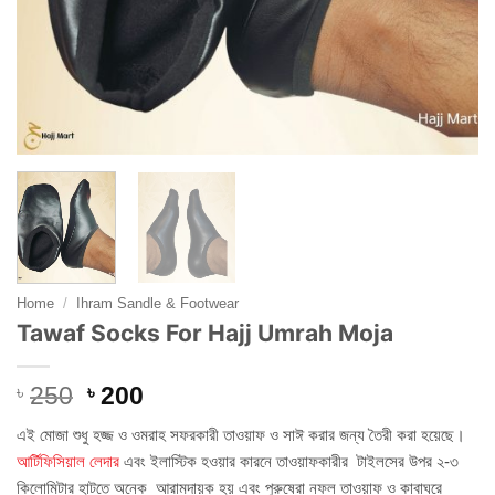
Home
/
Ihram Sandle & Footwear
Tawaf Socks For Hajj Umrah Moja
Original
Current
৳
250
৳
200
price
price
এই মোজা শুধু হজ্জ ও ওমরাহ সফরকারী তাওয়াফ ও সাঈ করার জন্য তৈরী করা হয়েছে।
was:
is:
আর্টিফিসিয়াল লেদার
এবং ইলাস্টিক হওয়ার কারনে তাওয়াফকারীর টাইলসের উপর ২-৩
৳ 250.
৳ 200.
কিলোমিটার হাটতে অনেক আরামদায়ক হয় এবং পুরুষেরা নফল তাওয়াফ ও কাবাঘরে