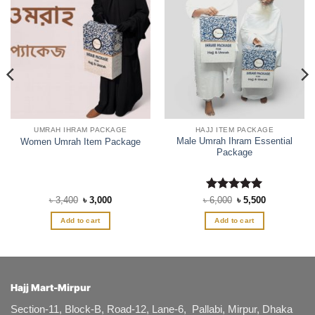
UMRAH IHRAM PACKAGE
HAJJ ITEM PACKAGE
Male Umrah Ihram Essential
Women Umrah Item Package
Package
Original
Current
Rated
Original
5
Current
৳
3,400
৳
3,000
৳
6,000
৳
5,500
price
price
price
price
out of 5
was:
is:
was:
is:
Add to cart
Add to cart
৳ 3,400.
৳ 3,000.
৳ 6,000.
৳ 5,500.
Hajj Mart-Mirpur
Section-11, Block-B, Road-12, Lane-6, Pallabi, Mirpur, Dhaka