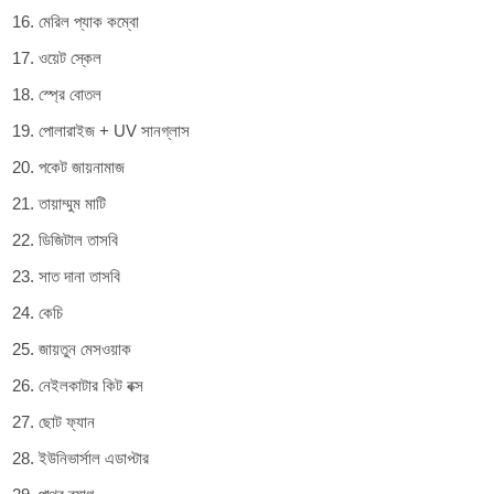
মেরিল প্যাক কম্বো
ওয়েট স্কেল
স্প্রে বোতল
পোলারাইজ + UV সানগ্লাস
পকেট জায়নামাজ
তায়াম্মুম মাটি
ডিজিটাল তাসবি
সাত দানা তাসবি
কেচি
জায়তুন মেসওয়াক
নেইলকাটার কিট বক্স
ছোট ফ্যান
ইউনিভার্সাল এডাপ্টার