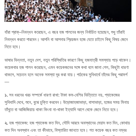
যাঁরা প্রাক্‌–নিবন্ধন করেছেন, এ বছর হজ পালনের জন্য নির্বাচিত হয়েছেন, শুধু তাঁরাই
নিবন্ধন করতে পারবেন। আপনি বা আপনার প্রিয়জন হজে যেতে চাইলে কিছু বিষয় জেনে
নিতে হবে।
ভাষার ভিন্নতা, নতুন দেশ, নতুন পরিস্থিতির কারণে কিছু হজযাত্রী সমস্যায় পড়ে থাকেন।
কয়েকবার হজ পালন করেছেন, এমন কয়েকজনের সঙ্গে কথা বলে জানা গেল, কিছুটা ধারণা
থাকলে, সচেতন হলে অনেক সমস্যা দূর করা যায়। পাঠকের সুবিধার্থে তাঁদের কিছু পরামর্শ
—
১.
সব ধরনের খরচ সম্পর্কে ধারণা রাখা: টাকা কম-বেশির ভিত্তিতে নয়, প্যাকেজের
সুবিধাদি দেখে, শুনে, বুঝে চুক্তি করবেন। উড়োজাহজাভাড়া, বাসাভাড়া, হজের সময় মিনায়
তাঁবুতে বা আজিজিয়ায় থাকা কিংবা না-থাকা ইত্যাদি আগে থেকে জেনে নিতে হবে।
২.
হজ প্যাকেজ: হজ প্যাকেজ কত দিন, সৌদি আরবে অবস্থানের মেয়াদ কত দিন, কোথায়
কত দিন অবস্থান এবং তা কীভাবে, বিস্তারিত জানতে হবে। গত কয়েক বছর কত নম্বর