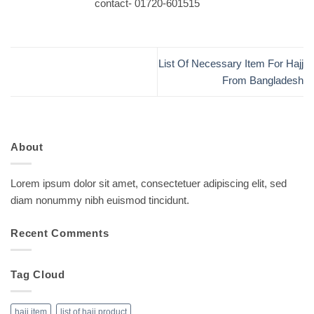
contact- 01720-601515
List Of Necessary Item For Hajj
From Bangladesh
About
Lorem ipsum dolor sit amet, consectetuer adipiscing elit, sed
diam nonummy nibh euismod tincidunt.
Recent Comments
Tag Cloud
hajj item
list of hajj product