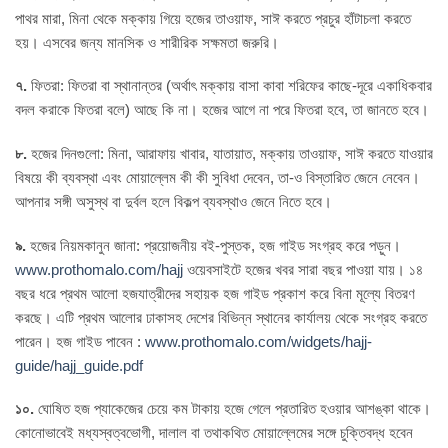
পাথর মারা, মিনা থেকে মক্কায় গিয়ে হজের তাওয়াফ, সাঈ করতে প্রচুর হাঁটাচলা করতে
হয়। এসবের জন্য মানসিক ও শারীরিক সক্ষমতা জরুরি।
৭.
ফিতরা: ফিতরা বা স্থানান্তর (অর্থাৎ মক্কায় বাসা কাবা শরিফের কাছে-দূরে একাধিকবার
বদল করাকে ফিতরা বলে) আছে কি না। হজের আগে না পরে ফিতরা হবে, তা জানতে হবে।
৮.
হজের দিনগুলো: মিনা, আরাফায় খাবার, যাতায়াত, মক্কায় তাওয়াফ, সাঈ করতে যাওয়ার
বিষয়ে কী ব্যবস্থা এবং মোয়াল্লেম কী কী সুবিধা দেবেন, তা-ও বিস্তারিত জেনে নেবেন।
আপনার সঙ্গী অসুস্থ বা দুর্বল হলে বিকল্প ব্যবস্থাও জেনে নিতে হবে।
৯.
হজের নিয়মকানুন জানা: প্রয়োজনীয় বই-পুস্তক, হজ গাইড সংগ্রহ করে পড়ুন।
www.prothomalo.com/hajj
ওয়েবসাইটে হজের খবর সারা বছর পাওয়া যায়। ১৪
বছর ধরে প্রথম আলো হজযাত্রীদের সহায়ক হজ গাইড প্রকাশ করে বিনা মূল্যে বিতরণ
করছে। এটি প্রথম আলোর ঢাকাসহ দেশের বিভিন্ন স্থানের কার্যালয় থেকে সংগ্রহ করতে
পারেন। হজ গাইড পাবেন :
www.prothomalo.com/widgets/hajj-
guide/hajj_guide.pdf
১০.
ঘোষিত হজ প্যাকেজের চেয়ে কম টাকায় হজে গেলে প্রতারিত হওয়ার আশঙ্কা থাকে।
কোনোভাবেই মধ্যস্বত্বভোগী, দালাল বা তথাকথিত মোয়াল্লেমের সঙ্গে চুক্তিবদ্ধ হবেন