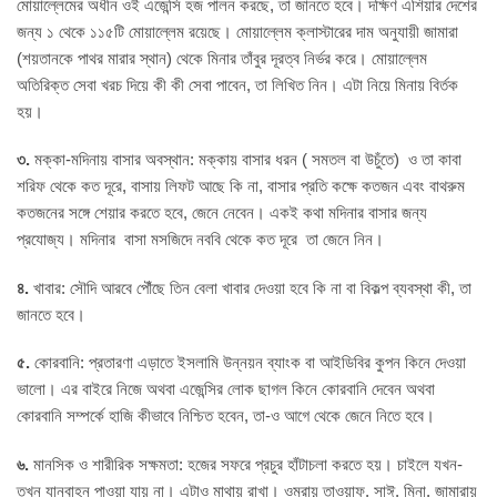
মোয়াল্লেমের অধীন ওই এজেন্সি হজ পালন করছে, তা জানতে হবে। দক্ষিণ এশিয়ার দেশের
জন্য ১ থেকে ১১৫টি মোয়াল্লেম রয়েছে। মোয়াল্লেম ক্লাস্টারের দাম অনুযায়ী জামারা
(শয়তানকে পাথর মারার স্থান) থেকে মিনার তাঁবুর দূরত্ব নির্ভর করে। মোয়াল্লেম
অতিরিক্ত সেবা খরচ দিয়ে কী কী সেবা পাবেন, তা লিখিত নিন। এটা নিয়ে মিনায় বির্তক
হয়।
৩.
মক্কা-মদিনায় বাসার অবস্থান: মক্কায় বাসার ধরন ( সমতল বা উচুঁতে) ও তা কাবা
শরিফ থেকে কত দূরে, বাসায় লিফট আছে কি না, বাসার প্রতি কক্ষে কতজন এবং বাথরুম
কতজনের সঙ্গে শেয়ার করতে হবে, জেনে নেবেন। একই কথা মদিনার বাসার জন্য
প্রযোজ্য। মদিনার বাসা মসজিদে নববি থেকে কত দূরে তা জেনে নিন।
৪.
খাবার: সৌদি আরবে পৌঁছে তিন বেলা খাবার দেওয়া হবে কি না বা বিকল্প ব্যবস্থা কী, তা
জানতে হবে।
৫.
কোরবানি: প্রতারণা এড়াতে ইসলামি উন্নয়ন ব্যাংক বা আইডিবির কুপন কিনে দেওয়া
ভালো। এর বাইরে নিজে অথবা এজেন্সির লোক ছাগল কিনে কোরবানি দেবেন অথবা
কোরবানি সম্পর্কে হাজি কীভাবে নিশ্চিত হবেন, তা-ও আগে থেকে জেনে নিতে হবে।
৬.
মানসিক ও শারীরিক সক্ষমতা: হজের সফরে প্রচুর হাঁটাচলা করতে হয়। চাইলে যখন-
তখন যানবাহন পাওয়া যায় না। এটাও মাথায় রাখা। ওমরায় তাওয়াফ, সাঈ, মিনা, জামারায়