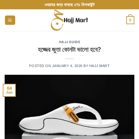
Skip
ওমরাহর জন্য থাকছে ৫% ডিসকাউন্ট
to
content
0
HAJJ GUIDE
হজ্জের জুতা কোনটা ভালো হবে?
POSTED ON
JANUARY 4, 2026
BY
HAJJ MART
04
Jan