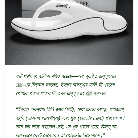
কটি প্রসিদ্ধ হাদিসে বর্ণিত হয়েছে—এক ব্যক্তি রাসূলুল্লাহ
ﷺ–কে জিজ্ঞেস করলেন, ইহরাম অবস্থায় হাজী কী ধরনের
পোশাক পরতে পারবেন? তখন রাসূলুল্লাহ ﷺ বললেন:
“ইহরাম অবস্থায় তিনি জামা (শার্ট), মাথা ঢাকার কাপড়, পায়জামা,
বার্নুস (মাথাসহ আলখাল্লা) এবং খুফ (চামড়ার মোজা) পরবেন না।
তবে যার কাছে স্যান্ডেল নেই, সে খুফ পরতে পারে; কিন্তু তা
এমনভাবে কেটে নেবে যেন তা গোড়ালির নিচে থাকে।”